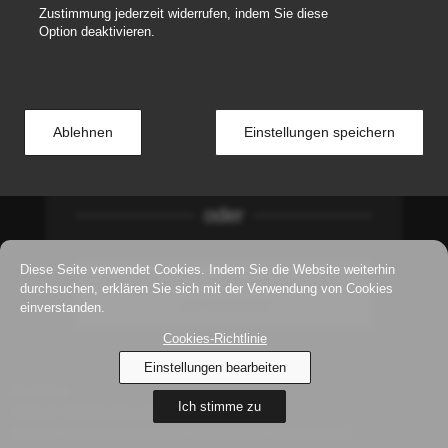
Zustimmung jederzeit widerrufen, indem Sie diese
Angemeldet bleiben
Passwort vergessen
Option deaktivieren.
Anmelden
Ablehnen
Einstellungen speichern
Informationen zur Selbstregistrierung finden
Sie in der Fusszeile.
oder
Diese Seite verwendet Cookies. Indem Sie die Website weiterhin
Anmeldung nur für Bundespersonal
durchsuchen, erklären Sie sich mit der Verwendung von Cookies
einverstanden.
mit Smartcard
Cookies-Richtlinie
Einstellungen bearbeiten
Rechtliches
Ich stimme zu
Hotline für VBS Mitarbeitende
Brauchen Sie Informationen zu Ihrer Anmeldung oder ein Gastkonto?