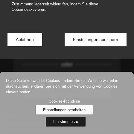
Zustimmung jederzeit widerrufen, indem Sie diese
Angemeldet bleiben
Passwort vergessen
Option deaktivieren.
Anmelden
Ablehnen
Einstellungen speichern
Informationen zur Selbstregistrierung finden
Sie in der Fusszeile.
oder
Diese Seite verwendet Cookies. Indem Sie die Website weiterhin
Anmeldung nur für Bundespersonal
durchsuchen, erklären Sie sich mit der Verwendung von Cookies
einverstanden.
mit Smartcard
Cookies-Richtlinie
Einstellungen bearbeiten
Rechtliches
Ich stimme zu
Hotline für VBS Mitarbeitende
Brauchen Sie Informationen zu Ihrer Anmeldung oder ein Gastkonto?